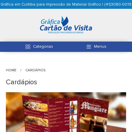
Gráfica em Curitiba para Impressão de Material Gráfico | (41)3080-0019
Categorias
Menus
HOME
CARDÁPIOS
Cardápios