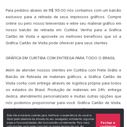
Para pedidos abaixo de R$ 99,00 nós contamos com um balcão
exclusivo para a retirada de seus impressos gráficos. Compre
online ou pelo nosso televendas e retire seu material gráfico em
nosso balcão de retirada em Curitiba. Venha para a Gráfica
Cartão de Visita e aproveite os melhores benefícios que só a
Gráfica Cartão de Visita pode oferecer para seus clientes.
GRÁFICA EM CURITIBA COM ENTREGA PARA TODO O BRASIL
Além de atender nossos clientes em Curitiba com Frete Grátis e
Balcão de Retirada de materiais gráficos, a Gráfica Cartão de
Visita conta com entrega através de logística própria para todos
os estados do Brasil. Produção de materiais em 24h, entrega
dedica, atendimento personalizado e muitas outras opções que
nós podemos proporcionar para você. Gráfica Cartão de Visita,
sua Gráfica em Curitiba que atende todo o Brasil
Este site armazena cookies para melhorar a experiência do usuário.
Você pode desativá-los através do seu navegador, entretanto, algumas
Fechar e
áreas e funcionalidades não funcionarão corretamente. Para mais
continuar
informações você pode consultar os nossos
termos de uso
. Ao