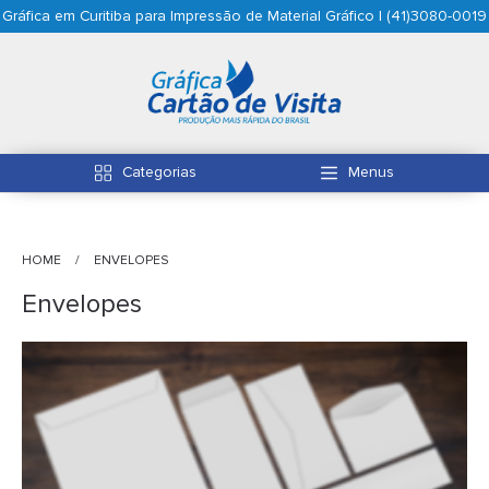
Gráfica em Curitiba para Impressão de Material Gráfico | (41)3080-0019
Categorias
Menus
HOME
ENVELOPES
Envelopes